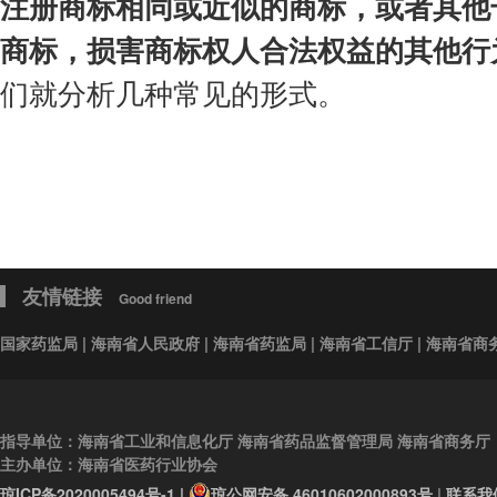
注册商标相同或近似的商标，或者其他
会费制度
商标，损害商标权人合法权益的其他行
协会章程
们就分析几种常见的形式。
会员名单
道德准则
调解规则
友情链接
Good friend
国家药监局
|
海南省人民政府
|
海南省药监局
|
海南省工信厅
|
海南省商
指导单位：海南省工业和信息化厅 海南省药品监督管理局 海南省商务厅
主办单位：海南省医药行业协会
琼ICP备2020005494号-1 |
琼公网安备 46010602000893号
|
联系我