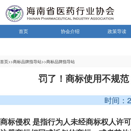
首页
协会介绍
政策导读
通告通知
协会概况
政策法规
信息公开制度
海南药监
首页>>商标品牌指导站>>商标品牌指导站
入会须知
中小微国家政
罚了！商标使用不规范
自律宣言
中小微海南政
时间：2025-
协会组织机构
协会负责人
商标侵权 是指行为人未经商标权人许
登记信息