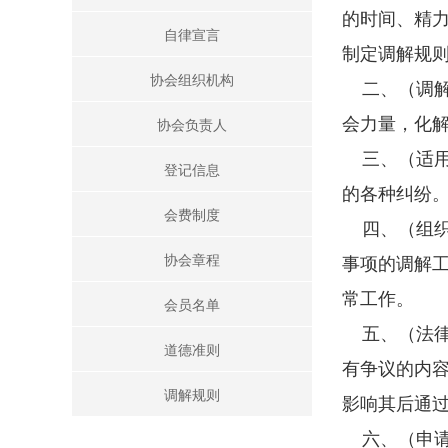
的时间、精
会费制度
自律宣言
制定调解规
协会章程
协会组织机构
二、（调解
会员名单
协会负责人
会力量，化
三、（适用
道德准则
登记信息
的各种纠纷
调解规则
会费制度
四、（组织
协会章程
事项的调解
常工作。
会员名单
五、（法律
道德准则
有争议的内
调解规则
影响其后通
六、（申请