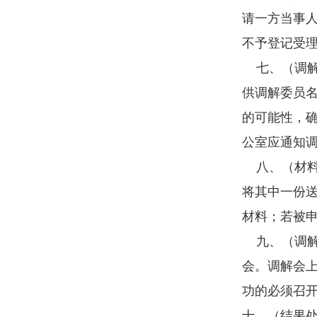
请一方当事
不予登记受
七、（调解
供调解委员
的可能性，
公室应通知
八、（材料
将其中一份
材料；若被
九、（调解
会。调解会
功的必须召
十、（结果