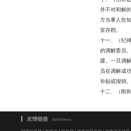
并不对和解
方当事人告
室存档。
十一、（纪
的调解委员
露。一旦调
员在调解成
补贴或报销
十二、（附
友情链接
Good friend