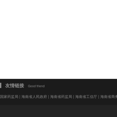
会费制度
协会章程
会员名单
道德准则
调解规则
友情链接
Good friend
国家药监局
|
海南省人民政府
|
海南省药监局
|
海南省工信厅
|
海南省商