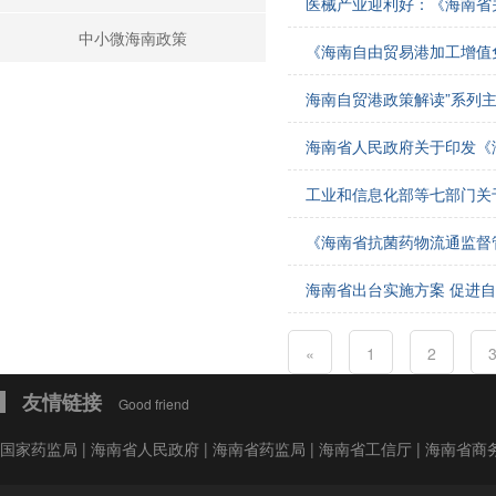
医械产业迎利好：《海南省
会费制度
中小微海南政策
《海南自由贸易港加工增值
协会章程
海南自贸港政策解读”系列
会员名单
海南省人民政府关于印发《
道德准则
工业和信息化部等七部门关于
调解规则
《海南省抗菌药物流通监督
海南省出台实施方案 促进
«
1
2
友情链接
Good friend
国家药监局
|
海南省人民政府
|
海南省药监局
|
海南省工信厅
|
海南省商