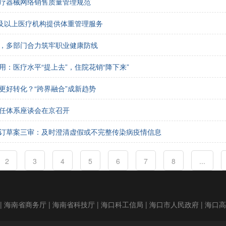
疗器械网络销售质量管理规范
级及以上医疗机构提供体重管理服务
，多部门合力筑牢职业健康防线
用：医疗水平“提上去”，住院花销“降下来”
更好转化？“跨界融合”成新趋势
任体系座谈会在京召开
订草案三审：及时澄清虚假或不完整传染病疫情信息
2
3
4
5
6
7
8
...
|
海南省商务厅
|
海南省科技厅
|
海口科工信局
|
海口市人民政府
|
海口