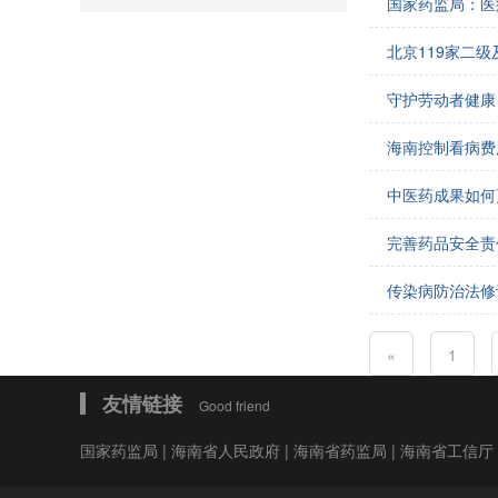
国家药监局：医
会费制度
北京119家二
协会章程
守护劳动者健康
会员名单
海南控制看病费
道德准则
中医药成果如何
调解规则
完善药品安全责
传染病防治法修
«
1
友情链接
Good friend
国家药监局
|
海南省人民政府
|
海南省药监局
|
海南省工信厅