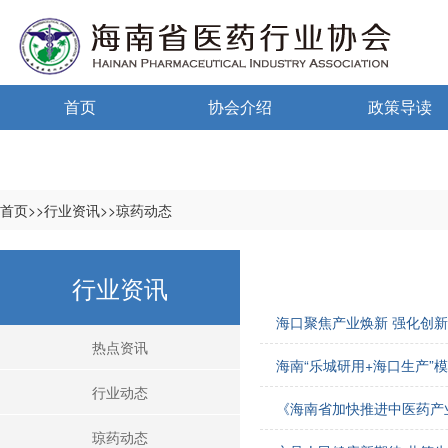
首页
协会介绍
政策导读
通告通知
协会概况
政策法规
信息公开制度
海南药监
首页>>行业资讯>>琼药动态
入会须知
中小微国家政
行业资讯
自律宣言
中小微海南政
海口聚焦产业焕新 强化创
协会组织机构
热点资讯
海南“乐城研用+海口生产”
协会负责人
行业动态
《海南省加快推进中医药产业
登记信息
琼药动态