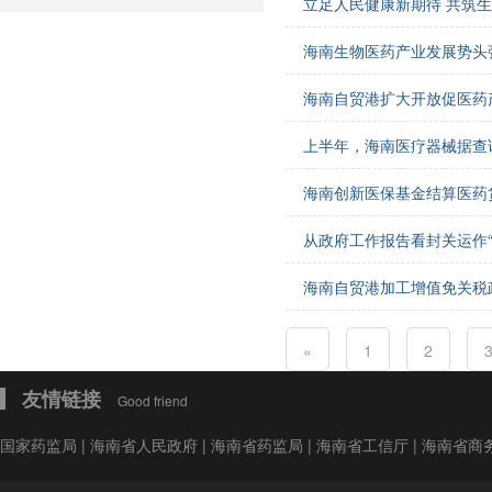
立足人民健康新期待 共筑
会费制度
海南生物医药产业发展势头
协会章程
海南自贸港扩大开放促医药
会员名单
上半年，海南医疗器械据查
道德准则
海南创新医保基金结算医药
调解规则
从政府工作报告看封关运作“
海南自贸港加工增值免关税
«
1
2
友情链接
Good friend
国家药监局
|
海南省人民政府
|
海南省药监局
|
海南省工信厅
|
海南省商