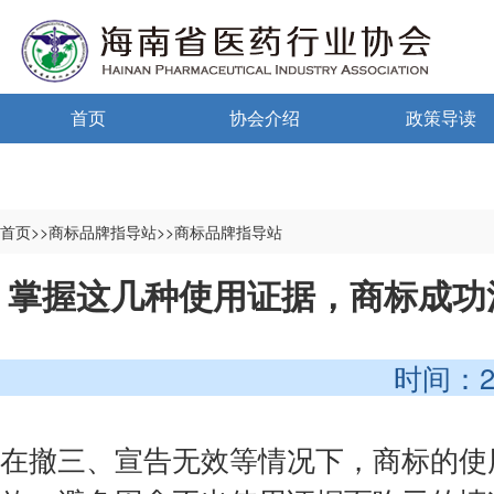
首页
协会介绍
政策导读
通告通知
协会概况
政策法规
信息公开制度
海南药监
首页>>商标品牌指导站>>商标品牌指导站
入会须知
中小微国家政
掌握这几种使用证据，商标成功
自律宣言
中小微海南政
时间：2025-
协会组织机构
协会负责人
在撤三、宣告无效等情况下，商标的使
登记信息