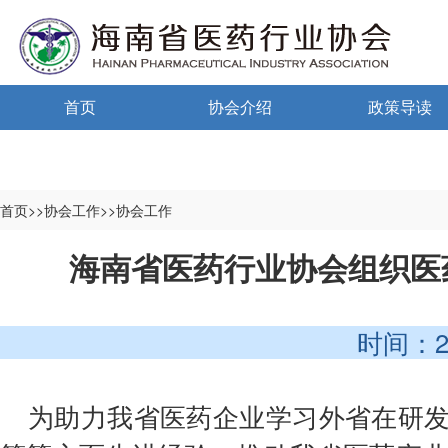
首页
协会介绍
政策导读
通告通知
协会概况
政策法规
信息公开制度
海南药监
首页>>协会工作>>协会工作
入会须知
中小微国家政
海南省医药行业协会组织医
自律宣言
中小微海南政
时间：2025-
协会组织机构
协会负责人
为助力我省医药企业学习外省在研
登记信息